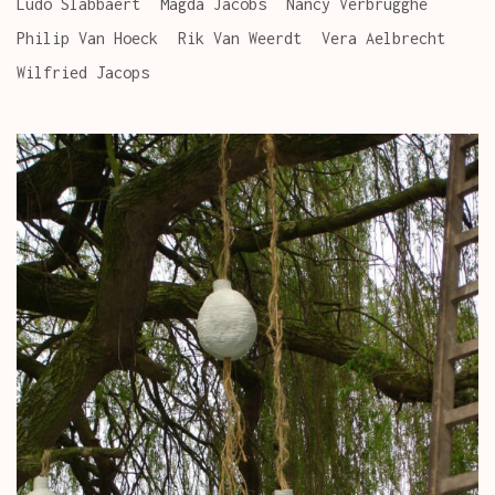
Ludo Slabbaert
Magda Jacobs
Nancy Verbrugghe
Philip Van Hoeck
Rik Van Weerdt
Vera Aelbrecht
Wilfried Jacops