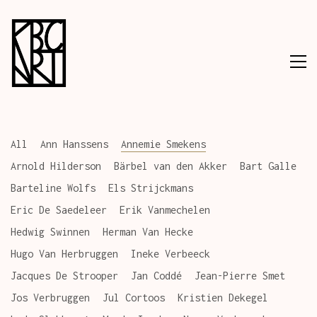
All
Ann Hanssens
Annemie Smekens
Arnold Hilderson
Bärbel van den Akker
Bart Galle
Barteline Wolfs
Els Strijckmans
Eric De Saedeleer
Erik Vanmechelen
Hedwig Swinnen
Herman Van Hecke
Hugo Van Herbruggen
Ineke Verbeeck
Jacques De Strooper
Jan Coddé
Jean-Pierre Smet
Jos Verbruggen
Jul Cortoos
Kristien Dekegel