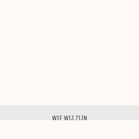
WIE WIJ ZIJN
Wij zijn een groep beeldende kunstenaars, schilders,
beeldhouwers, grafici, fotografen,