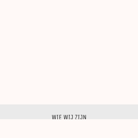
WIE WIJ ZIJN
Wij zijn een groep beeldende kunstenaars, schilders,
beeldhouwers, grafici, fotografen,