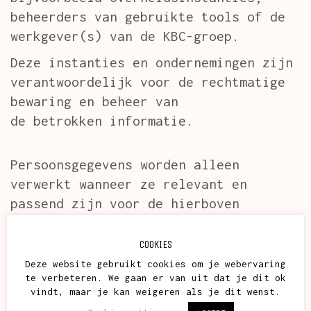
beheerders van gebruikte tools of de
werkgever(s) van de KBC-groep.
Deze instanties en ondernemingen zijn
verantwoordelijk voor de rechtmatige
bewaring en beheer van
de betrokken informatie.
Persoonsgegevens worden alleen
verwerkt wanneer ze relevant en
passend zijn voor de hierboven
omschreven doelen. Om dit accuraat te
kunnen doen, moeten wijzigingen zo
COOKIES
snel mogelijk
Deze website gebruikt cookies om je webervaring
te verbeteren. We gaan er van uit dat je dit ok
doorgegeven worden zodat de gegevens
vindt, maar je kan weigeren als je dit wenst.
up-to-date blijven. Om deze reden kan