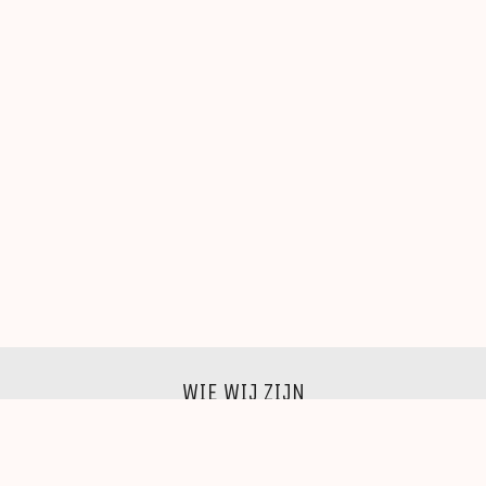
WIE WIJ ZIJN
Wij zijn een groep beeldende kunstenaars, schilders,
beeldhouwers, grafici, fotografen,
installatievirtuozen, …