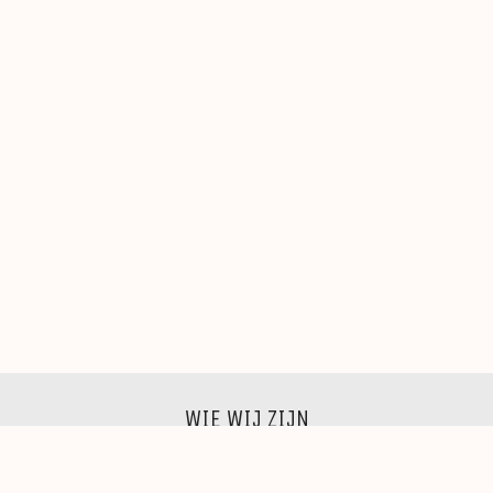
WIE WIJ ZIJN
Wij zijn een groep beeldende kunstenaars, schilders,
beeldhouwers, grafici, fotografen,