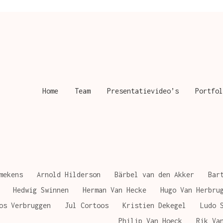
Home
Team
Presentatievideo’s
Portfol
mekens
Arnold Hilderson
Bärbel van den Akker
Bar
Hedwig Swinnen
Herman Van Hecke
Hugo Van Herbru
os Verbruggen
Jul Cortoos
Kristien Dekegel
Ludo 
Philip Van Hoeck
Rik Va