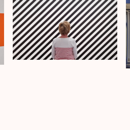
No more portfolio items
to show