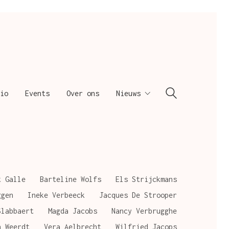
io
Events
Over ons
Nieuws
t Galle
Barteline Wolfs
Els Strijckmans
ggen
Ineke Verbeeck
Jacques De Strooper
Slabbaert
Magda Jacobs
Nancy Verbrugghe
n Weerdt
Vera Aelbrecht
Wilfried Jacops