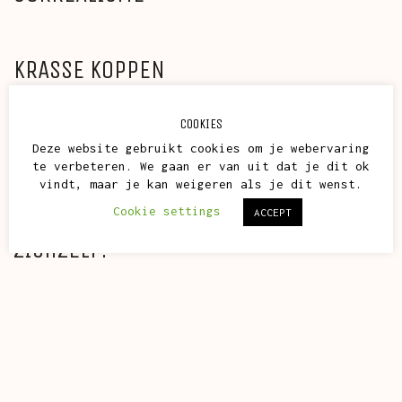
KRASSE KOPPEN
COOKIES
NIEUWJAARSKAART
Deze website gebruikt cookies om je webervaring
te verbeteren. We gaan er van uit dat je dit ok
vindt, maar je kan weigeren als je dit wenst.
Cookie settings
ACCEPT
DE KUNSTENAARS GAVEN HET BESTE VAN
ZICHZELF!