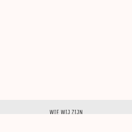
WIE WIJ ZIJN
Wij zijn een groep beeldende kunstenaars, schilders,
beeldhouwers, grafici, fotografen,