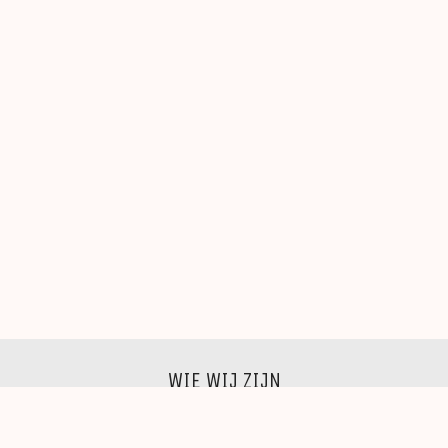
WIE WIJ ZIJN
Wij zijn een groep beeldende kunstenaars, schilders,
beeldhouwers, grafici, fotografen,