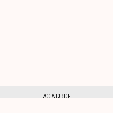
WIE WIJ ZIJN
Wij zijn een groep beeldende kunstenaars, schilders,
beeldhouwers, grafici, fotografen,