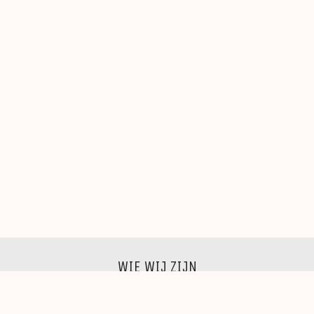
WIE WIJ ZIJN
Wij zijn een groep beeldende kunstenaars, schilders,
beeldhouwers, grafici, fotografen,