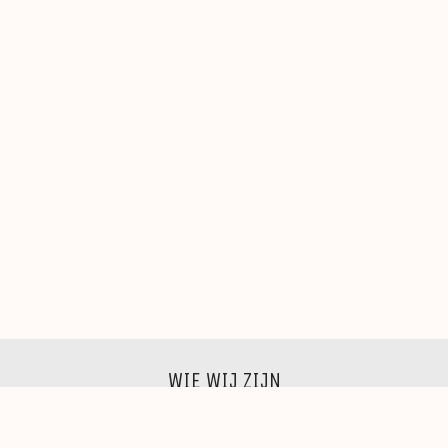
WIE WIJ ZIJN
Wij zijn een groep beeldende kunstenaars, schilders,
beeldhouwers, grafici, fotografen,