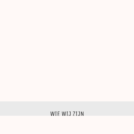
WIE WIJ ZIJN
Wij zijn een groep beeldende kunstenaars, schilders,
beeldhouwers, grafici, fotografen,