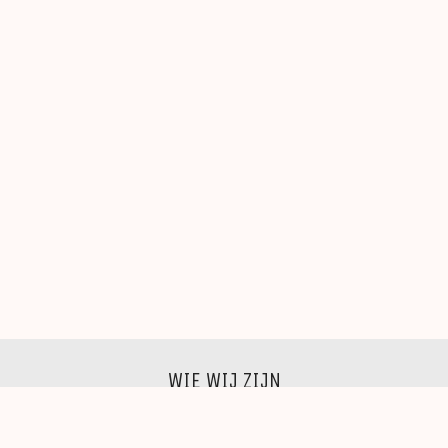
WIE WIJ ZIJN
Wij zijn een groep beeldende kunstenaars, schilders,
beeldhouwers, grafici, fotografen,