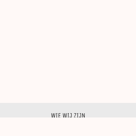
WIE WIJ ZIJN
Wij zijn een groep beeldende kunstenaars, schilders,
beeldhouwers, grafici, fotografen,