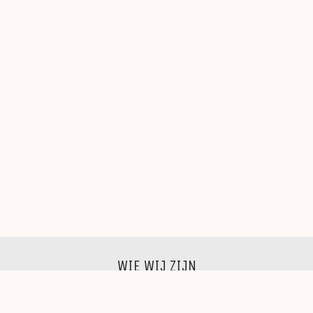
WIE WIJ ZIJN
Wij zijn een groep beeldende kunstenaars, schilders,
beeldhouwers, grafici, fotografen,