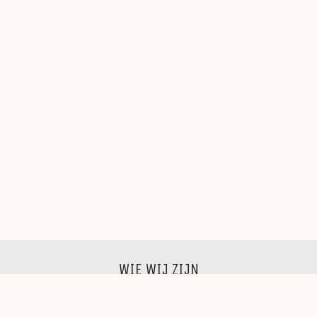
WIE WIJ ZIJN
Wij zijn een groep beeldende kunstenaars, schilders,
beeldhouwers, grafici, fotografen,