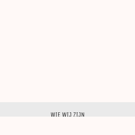
WIE WIJ ZIJN
Wij zijn een groep beeldende kunstenaars, schilders,
beeldhouwers, grafici, fotografen,