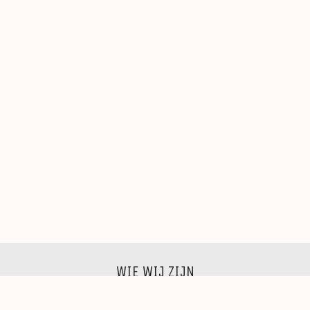
WIE WIJ ZIJN
Wij zijn een groep beeldende kunstenaars, schilders,