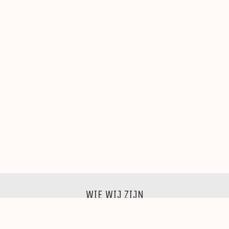
WIE WIJ ZIJN
Wij zijn een groep beeldende kunstenaars, schilders,
beeldhouwers, grafici, fotografen,