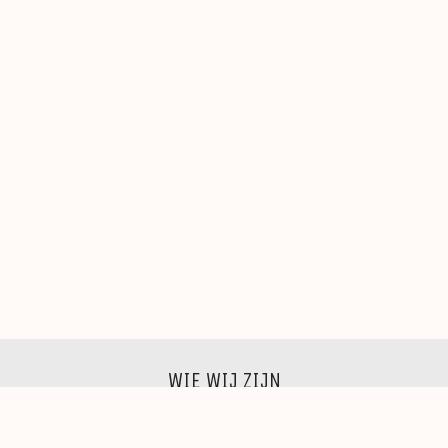
WIE WIJ ZIJN
Wij zijn een groep beeldende kunstenaars, schilders,
beeldhouwers, grafici, fotografen,