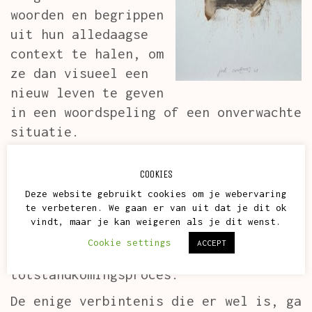
woorden en begrippen
uit hun alledaagse
context te halen, om
ze dan visueel een
nieuw leven te geven
in een woordspeling of een onverwachte
situatie.
Om mijn inspiratie te illustreren,
COOKIES
gebruik ik meestal canvas, verf,
Deze website gebruikt cookies om je webervaring
papier en mixed media.
te verbeteren. We gaan er van uit dat je dit ok
vindt, maar je kan weigeren als je dit wenst.
Ik ben niet gebonden aan 1 bepaalde
Cookie settings
ACCEPT
materie of materiaal of
totstandkomingsproces.
De enige verbintenis die er wel is, ga