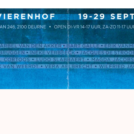
WIE WIJ ZIJN
Wij zijn een groep beeldende kunstenaars, schilders,
eeldhouwers, grafici, fotografen, installatievirtuozen, 