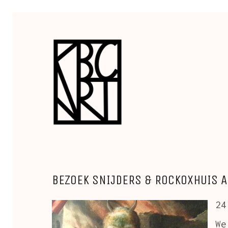
BEZOEK SNIJDERS & ROCKOXHUIS 
24
We