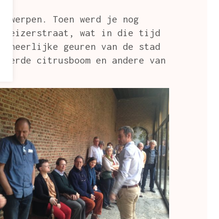
ntwerpen. Toen werd je nog
 Keizerstraat, wat in die tijd
d heerlijke geuren van de stad
teerde citrusboom en andere van