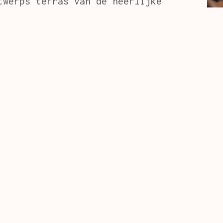
twerps terras van de heerlijke
WIE WIJ ZIJN
Wij zijn een groep beeldende kunstenaars, schilders,
eeldhouwers, grafici, fotografen, installatievirtuozen, 
die bij KBC werken of er heel lang gewerkt hebben en die
zich al sinds 2002 verenigen in de KBC Art.