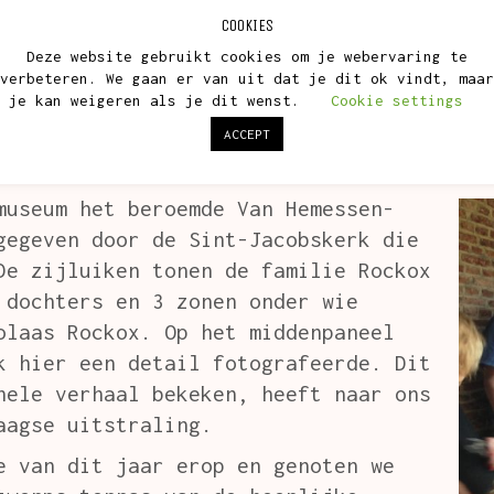
ig schilderij verstopte hij een kat.
COOKIES
anist, werd negen keer burgemeester van A
Deze website gebruikt cookies om je webervaring te
 bezat een kleine rustige stadstuin in de
verbeteren. We gaan er van uit dat je dit ok vindt, maar
je kan weigeren als je dit wenst.
Cookie settings
oor hij kon ontsnappen aan de niet bepaal
ten van een uit Spanje en Sicilië geïmpor
ACCEPT
lanten en zaden.
museum het beroemde Van Hemessen-
gegeven door de Sint-Jacobskerk die
De zijluiken tonen de familie Rockox
 dochters en 3 zonen onder wie
olaas Rockox. Op het middenpaneel
k hier een detail fotografeerde. Dit
hele verhaal bekeken, heeft naar ons
aagse uitstraling.
e van dit jaar erop en genoten we