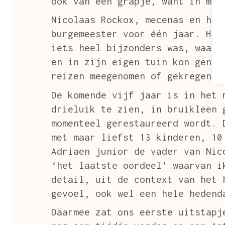
ook van een grapje, want in men
Nicolaas Rockox, mecenas en hum
burgemeester voor één jaar. Hij
iets heel bijzonders was, waard
en in zijn eigen tuin kon genie
reizen meegenomen of gekregen p
De komende vijf jaar is in het 
drieluik te zien, in bruikleen 
momenteel gerestaureerd wordt. 
met maar liefst 13 kinderen, 10
Adriaen junior de vader van Nic
‘het laatste oordeel’ waarvan i
detail, uit de context van het 
gevoel, ook wel een hele hedend
Daarmee zat ons eerste uitstapj