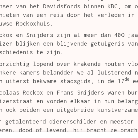
nsen van het Davidsfonds binnen KBC, om o
nieten van een reis door het verleden in 
uwse Rockoxhuis.
ckox en Snijders zijn al meer dan 40O jaa
izen blijken een blijvende getuigenis van
schiedenis te zijn.
orzichtig lopend over krakende houten vlo
nkere kamers belandden we al luisterend n
de
n uiterst bekwame stadsgids, in de 17
ee
colaas Rockox en Frans Snijders waren bur
izerstraat en vonden elkaar in hun belang
n ook beiden een uitgebreide kunstverzame
r getalenteerd dierenschilder en meester 
eren, dood of levend, hij bracht ze prach