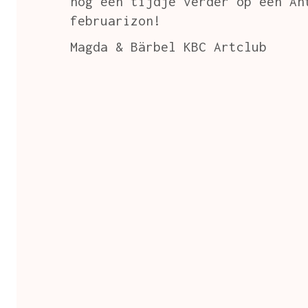
nog een tijdje verder op een An
februarizon!
Magda & Bärbel KBC Artclub
b