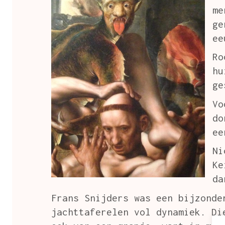
me
ge
ee
Ro
hu
ge
Vo
do
ee
Ni
Ke
da
Frans Snijders was een bijzonde
jachttaferelen vol dynamiek. Di