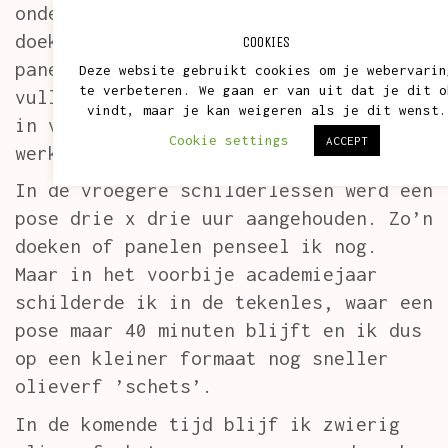
onderga: de meeste schwung zit in de
doeken waar ik snel, gedachteloos, het
COOKIES
paneel via oog en hand zichzelf laat
Deze website gebruikt cookies om je webervarin
te verbeteren. We gaan er van uit dat je dit o
vullen. Een uitdaging is het om daar
vindt, maar je kan weigeren als je dit wenst.
in volgende lagen toch op verder te
Cookie settings
ACCEPT
werken, zonder krachtverlies.
In de vroegere schilderlessen werd een
pose drie x drie uur aangehouden. Zo’n
doeken of panelen penseel ik nog.
Maar in het voorbije academiejaar
schilderde ik in de tekenles, waar een
pose maar 40 minuten blijft en ik dus
op een kleiner formaat nog sneller
olieverf ’schets’.
In de komende tijd blijf ik zwierig